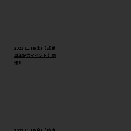
2023.11.18(土)【 或兎
周年記念イベント 】開
催 !!
2023.11.10(金)【 桃也