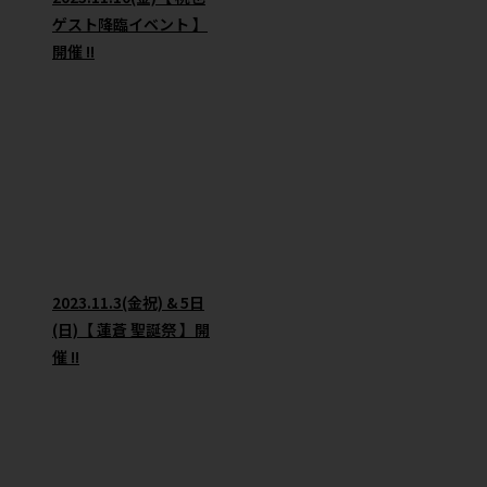
ゲスト降臨イベント 】
開催 !!
2023.11.3(金祝) & 5日
(日)【 蓮蒼 聖誕祭 】開
催 !!