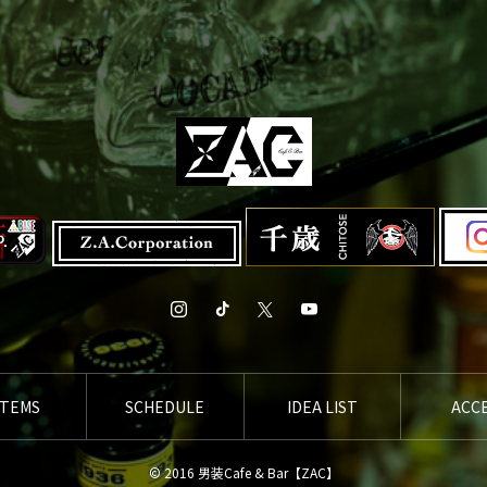
STEMS
SCHEDULE
IDEA LIST
ACC
© 2016 男装Cafe & Bar【ZAC】