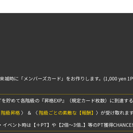
゙来城時に「メンバーズカード」をお作りします。(1,000 yen 1P
Tを貯めて各階級の『昇格EXP』（規定カード枚数）に到達す
〈
階級昇格
〉 ＆ 〈
階級ごとの素敵な【報酬】
〉が受け取れま
・イベント時は【＋PT】や【2倍～3倍..】等のPT獲得CHANCE!