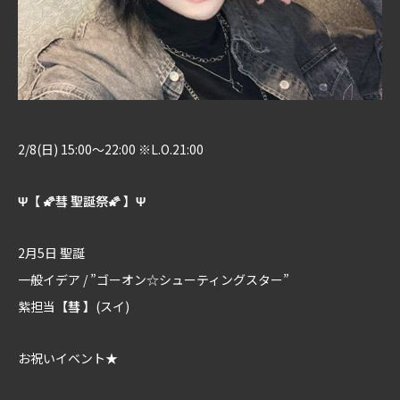
2/8(日) 15:00～22:00 ※L.O.21:00
Ψ【 🌠彗 聖誕祭🌠 】Ψ
2月5日 聖誕
一般イデア / ”ゴーオン☆シューティングスター”
紫担当
【彗 】
(スイ)
お祝いイベント★