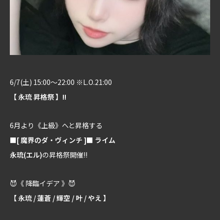
6/7(土) 15:00～22:00 ※L.O.21:00
【 永琉 昇格祭 】!!
6月より《上級》へと昇格する
■[ 魔界のダ・ヴィンチ ]■ ライム
永琉(エル)
の昇格祭開催!!
😈《 降臨イデア 》😈
【 永琉 / 蓮蒼 / 輝空 / 叶 / やえ 】