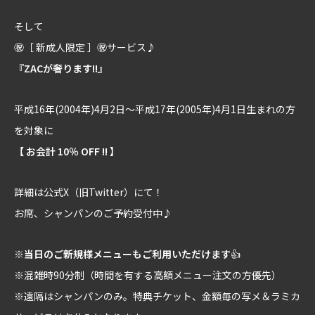
そして
㊗［ 新成人限定 ］㊗サービス♪
『ZACが奢ります!!』
平成16年(2004年)4月2日～平成17年(2005年)4月1日生まれの方
を対象に
【 お会計 10％ OFF !! 】
詳細は公式X（旧Twitter）にて！
お席、シャンパンのご予約受付中♪
※
当日のご新規様メニューもご利用いただけます
👍
※混雑時90分制（時間を有する高額メニュー注文の方優先）
※遠隔はシャンパンのみ。特典チケット、金額毎の写メ＆ラミカ