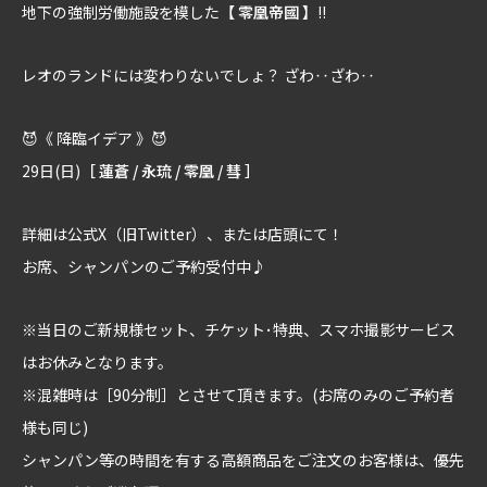
地下の強制労働施設を模した
【 零凰帝國 】
!!
レオのランドには変わりないでしょ？ ざわ‥ざわ‥
😈《 降臨イデア 》😈
29日(日)
［ 蓮蒼 / 永琉 / 零凰 / 彗 ］
詳細は公式X（旧Twitter）、または店頭にて！
お席、シャンパンのご予約受付中♪
※当日のご新規様セット、チケット･特典、スマホ撮影サービス
はお休みとなります。
※混雑時は［90分制］とさせて頂きます。(お席のみのご予約者
様も同じ)
シャンパン等の時間を有する高額商品をご注文のお客様は、優先