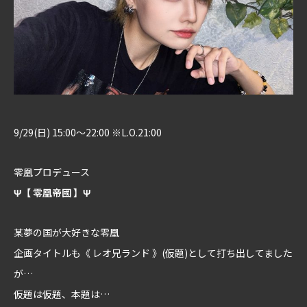
9/29(日) 15:00～22:00 ※L.O.21:00
零凰プロデュース
Ψ【 零凰帝國 】Ψ
某夢の国が大好きな零凰
企画タイトルも《 レオ兄ランド 》(仮題)として打ち出してました
が…
仮題は仮題、本題は…