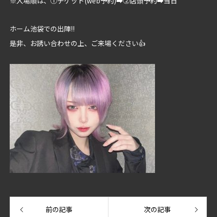
※入場順は、①チゲット(web予約)➡②店頭予約➡当日
ホーム池袋での出陣!!
是非、お誘い合わせの上、ご来場ください👍
前の記事
次の記事