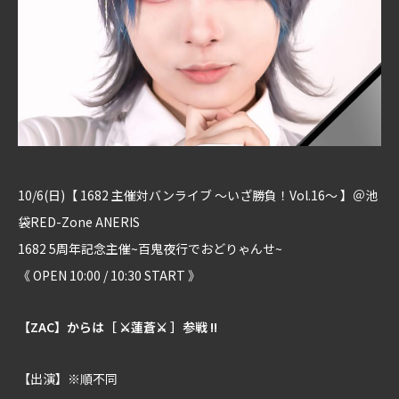
10/6(日)【 1682 主催対バンライブ ～いざ勝負！Vol.16～ 】＠池
袋RED-Zone ANERIS
1682 5周年記念主催~百鬼夜行でおどりゃんせ~
《 OPEN 10:00 / 10:30 START 》
【ZAC】からは［ ⚔蓮蒼⚔ ］参戦 !!
【出演】※順不同