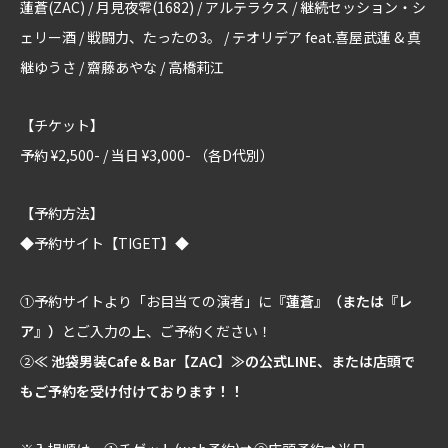
蓮蒼(ZAC) / 月見夜零(1682) / アルテラクス / 継続セッション・シ
ェリー酒 / 戦闘力、たったの3。 / テオリデア feat.喜屋武蓮 & 真
継ゆうさ / 齋藤あやな / 高橋莉江
【チケット】
予約 ¥2,500- / 当日 ¥3,000- （各D代別）
【予約方法】
◆予約サイト【TIGET】◆
①予約サイトより「お目当ての演者」に
『蓮蒼』（または『レ
ア』）
とご入力の上、ご予約ください！
②
≪ 池袋男装Cafe & Bar【ZAC】≫の公式LINE、または店頭で
もご予約を受け付けております！！