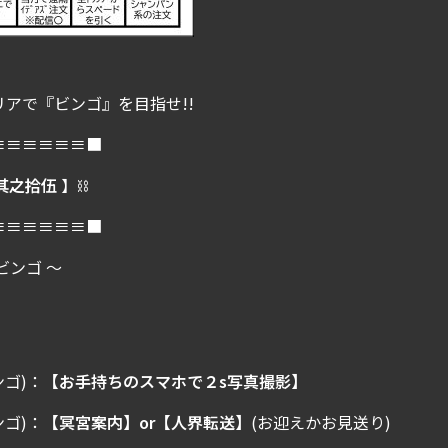
アで『ビンゴ』を目指せ!!
≡≡≡≡≡≡■
其之拾伍
】⛓
≡≡≡≡≡≡■
ビンゴ ～
ンゴ)：
【お手持ちのスマホで２s写真撮影】
ンゴ)：
【冥宮案内】or【人界転送】
(お迎えかお見送り)