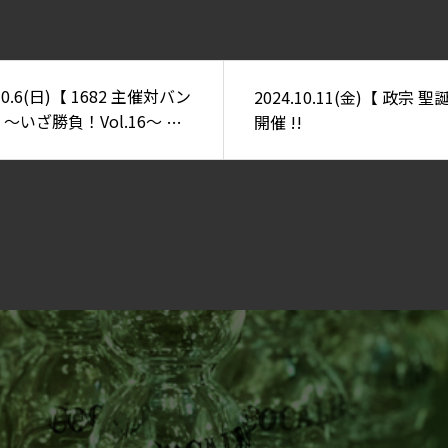
.10.6(日)【 1682 主催対バン
2024.10.11(金)【 政宗 聖
 ～いざ勝負！Vol.16～ 】
開催 !!
出演!! @池袋RED-Zone
S