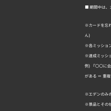
■ 期間中は
※カードを忘
ん)
※各ミッショ
※達成ミッシ
例) 『〇〇に
がある ＝ 重
※エデンのみ
※景品とその