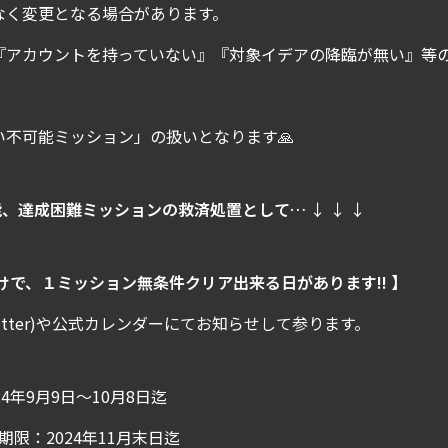
なく変更となる場合があります。
『アカウントを持っていない』『対象イデアの降臨が無い』等
い不可能ミッション」の扱いとなります🙏
能、達成困難ミッションの救済処置として…
↓ ↓ ↓
けで、１ミッション無条件クリア出来る日があります!! 】
witter)や公式カレンダーにてお知らせして参ります。
4年9月9日～10月8日迄
期限：2024年11月末日迄