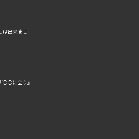
しは出来ませ
た『〇〇に会う』