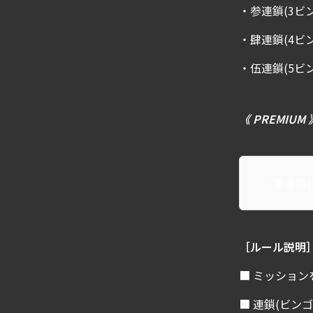
・参連鎖(3ビ
・肆連鎖(4ビ
・伍連鎖(5ビ
《 PREMIUM 
・漆連鎖(
［ルール説明
■ ミッション
■ 連鎖(ビン