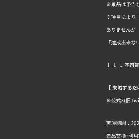
※景品は予告
※項目により
ありませんが
「達成出来な
↓ ↓ ↓
不可
【 来城するだ
※公式X(旧T
実施期間：202
景品交換･利用