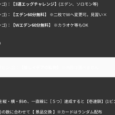
ンゴ)：
【3連エッグチャレンジ】
(エデン、ソロモン等)
ンゴ)：
【エデン60分無料】
※二枚でＷへ変更可。見習い×
ンゴ)：
【Ｗエデン60分無料】
※カラオケ等もOK
》
7ビンゴ)：
【推しイデアの私物】
※内容は選べません
］
を縦・横・斜め、一直線に［５つ］達成すると【壱連鎖】(1ビ
ゴ)の数に合わせて【 景品交換 】※カードはランダム配布