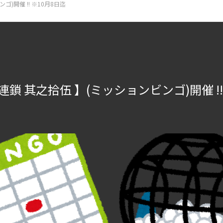
)開催 !! ※10月8日迄
連鎖 其之拾伍 】(ミッションビンゴ)開催 !! 