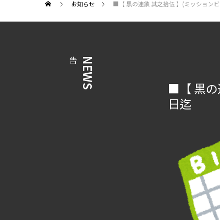
お知らせ
■【 黒の連鎖 其之拾伍 】(ミッションビンゴ
告
NEWS
■【 黒の
日迄