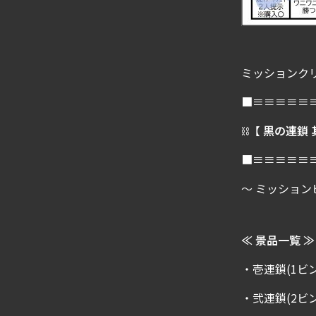
ミッションクリ
■≡≡≡≡≡
⛓【
黒の連鎖 
■≡≡≡≡≡
～ ミッション
≪ 景品一覧 ≫
・壱連鎖(1ビ
・弐連鎖(2ビ