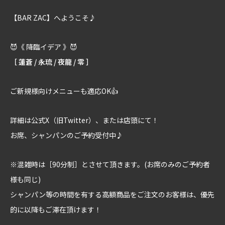
【BAR ZAC】へようこそ♪
😈《 降臨イデア 》😈
［ 蓮蒼 / 永琉 / 夜龍 / 零 ］
ご新規様向けメニューも適応OK👍
詳細は公式X（旧Twitter）、または店頭にて！
お席、シャンパンのご予約受付中♪
※混雑時は［90分制］とさせて頂きます。(お席のみのご予約者
様も同じ)
シャンパン等の時間を有する高額商品をご注文のお客様は、優先
的に以降もご滞在頂けます！