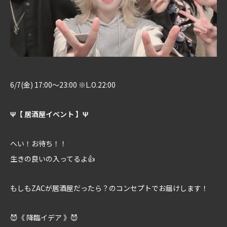
6/7(金) 17:00～23:00 ※L.O.22:00
Ψ【 居酒屋イベント 】Ψ
へい！お待ち！！
生きの良いの入ってるよ👍
もしもZACが居酒屋だったら？のコンセプトでお届けします！
😈《 降臨イデア 》😈