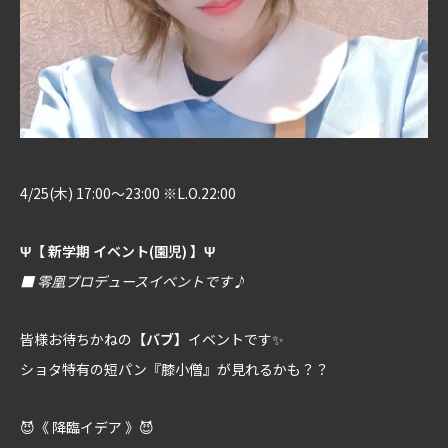
4/25(木) 17:00～23:00 ※L.O.22:00
Ψ【 新学期 イベント(園児) 】Ψ
■ 零凰プロデュースイベントです♪
皆様お待ちかねの
【バブ】
イベントです✨
ショタ特有の短パン『膝小僧』が見れるかも？？
😈《 降臨イデア 》😈