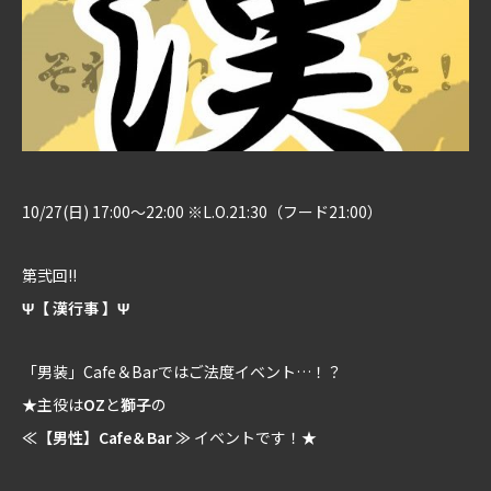
10/27(日) 17:00～22:00 ※L.O.21:30（フード21:00）
第弐回!!
Ψ【 漢行事 】Ψ
「男装」Cafe＆Barではご法度イベント…！？
★主役は
OZ
と
獅子
の
≪【男性】Cafe＆Bar ≫
イベントです！★