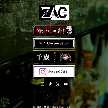
© 2016 男装Cafe & Bar【ZAC】