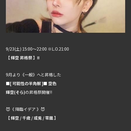
9/23(土) 15:00～22:00 ※L.O.21:00
【 輝空 昇格祭 】!!
9月より《一般》へと昇格した
■[ 可能性の半角獣 ]■ 空色
輝空(そら)
の昇格祭開催!!
😈《 降臨イデア 》😈
【 輝空 / 千歳 / 或兎 / 零凰 】