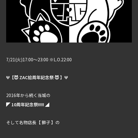
7/21(火)17:00～23:00 ※L.O.22:00
Ψ【😈 ZAC拾周年記念祭 😈 】Ψ
2016年から続く当城の
◤ 10周年記念祭!!!!! ◢
そして名物店長【 獅子 】の