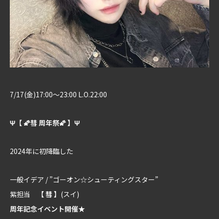
7/17(金)17:00～23:00 L.O.22:00
Ψ【 🌠彗 周年祭🌠 】Ψ
2024年に初降臨した
一般イデア / ”ゴーオン☆シューティングスター”
紫担当
【 彗 】
(スイ)
周年記念イベント開催★