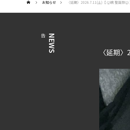
お知らせ
〈延期〉2026.7.11(土)【 🐺魄 聖誕祭🐺 
告
NEWS
〈延期〉20