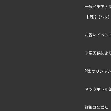
一般イデア / 
【 魄 】
(ハク)
お祝いイベン
※悪天候によ
🍾魄 オリシャン 
ネックボトル
詳細は公式X