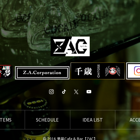
STEMS
SCHEDULE
IDEA LIST
ACC
© 2016 男装Cafe & Bar【ZAC】