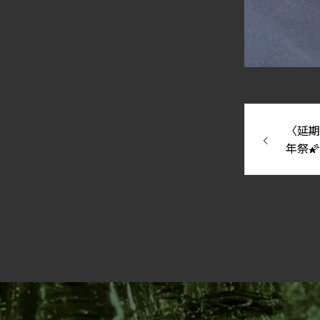
〈延期〉
年祭🌠