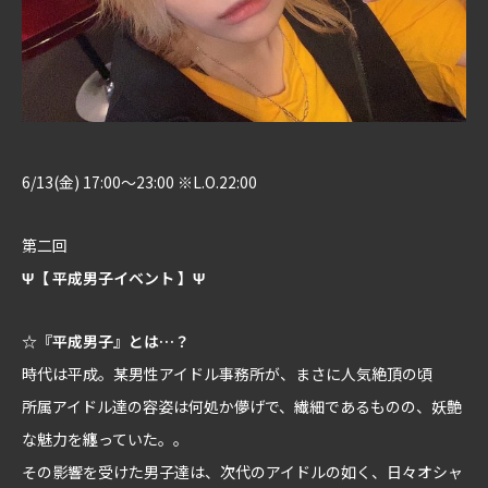
6/13(金) 17:00～23:00 ※L.O.22:00
第二回
Ψ【 平成男子イベント 】Ψ
☆『平成男子』とは…？
時代は平成。某男性アイドル事務所が、まさに人気絶頂の頃
所属アイドル達の容姿は何処か儚げで、繊細であるものの、妖艶
な魅力を纏っていた。。
その影響を受けた男子達は、次代のアイドルの如く、日々オシャ