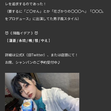
レを追求するのであった！
（要するに「ご〇せん」とか「花ざかりの〇〇〇へ」「〇〇〇。
をプロデュース」に出演してた男子風スタイル）
😈《 降臨イデア 》😈
［ 蓮蒼 / 永琉 / 魄 / 彗 / やえ ］
詳細は公式X（旧Twitter）、または店頭にて！
お席、シャンパンのご予約受付中♪