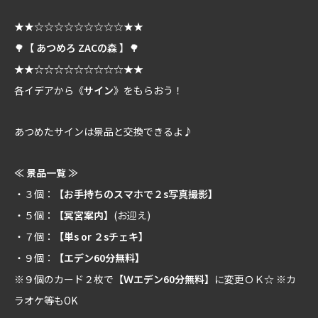
★★☆☆☆☆☆☆☆☆☆★★
🌳【
あつめろ ZACの森
】🌳
★★☆☆☆☆☆☆☆☆☆★★
各イデアから《
サイン
》をもらおう！
あつめたサインは景品と交換できるよ♪
≪ 景品一覧 ≫
・３個：
【お手持ちのスマホで２s写真撮影】
・５個：
【冥宮案内】
(お迎え)
・７個：
【単s or ２sチェキ】
・９個：
【エデン60分無料】
※９個のカード２枚で
【Ｗエデン60分無料】
に変更ＯＫ☆ ※カ
ラオケ等もOK