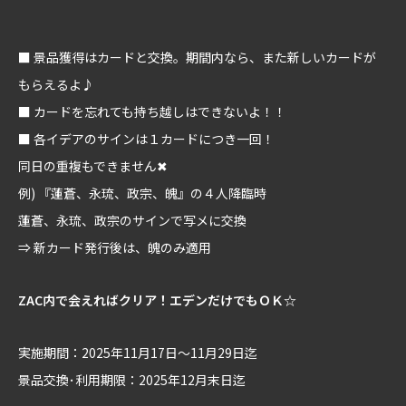
■ 景品獲得はカードと交換。期間内なら、また新しいカードが
もらえるよ♪
■ カードを忘れても持ち越しはできないよ！！
■ 各イデアのサインは１カードにつき一回！
同日の重複もできません✖
例) 『蓮蒼、永琉、政宗、魄』の４人降臨時
蓮蒼、永琉、政宗のサインで写メに交換
⇒ 新カード発行後は、魄のみ適用
ZAC内で会えればクリア！エデンだけでもＯＫ☆
実施期間：2025年11月17日～11月29日迄
景品交換･利用期限：2025年12月末日迄